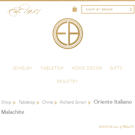
Skip to content
Menu
JEWELRY
TABLETOP
HOME DECOR
GIFTS
REGISTRY
Oriente Italiano
Shop
Tabletop
China
Richard Ginori
Malachite
SHOWING ALL 15 RESULTS