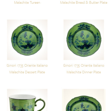
Malachite Tureen
Malachite Bread & Butter Plate
Ginori 1735 Oriente Italiano
Ginori 1735 Oriente Italiano
Malachite Dessert Plate
Malachite Dinner Plate