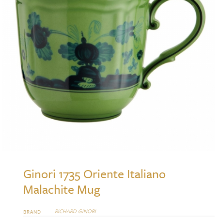
Ginori 1735 Oriente Italiano
Malachite Mug
RICHARD GINORI
BRAND