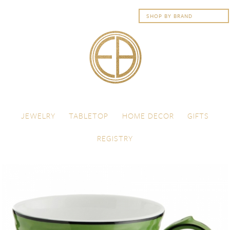
Skip to content
Menu
JEWELRY
TABLETOP
HOME DECOR
GIFTS
REGISTRY