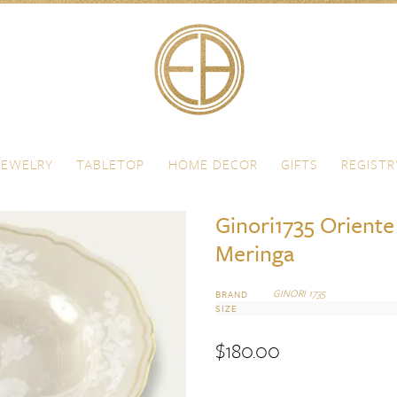
JEWELRY
TABLETOP
HOME DECOR
GIFTS
REGISTR
Ginori1735 Oriente 
Meringa
GINORI 1735
BRAND
SIZE
$
180.00