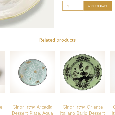
Ginori1735
ADD TO CART
Oriente
Italiano
Soup
Plate,
Related products
Meringa
quantity
te
Ginori 1735 Arcadia
Ginori 1735 Oriente
G
x
Dessert Plate, Aqua
Italiano Bario Dessert
I